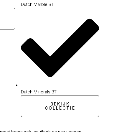
Dutch Marble BT
Dutch Minerals BT
BEKIJK
COLLECTIE
ment betonlook, houtlook en natuursteen