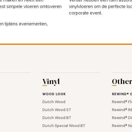
est simpele vloeren omtoveren
vinylvloeren om de perfecte loo
corporate event.
eren tijdens evenementen,
Vinyl
Othe
WOOD LOOK
REWIND® 
Dutch Wood
Rewind® Fl
Dutch Wood ST
Rewind® Ri
Dutch Wood BT
Rewind® Di
Dutch Special Wood BT
Rewind® N