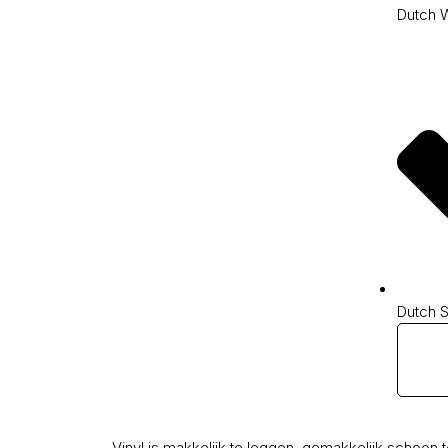
Dutch 
Dutch 
Vinyl is makkelijk te leggen, gemakkelijk schoon