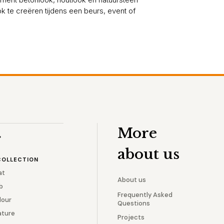
k te creëren tijdens een beurs, event of
More
r
about us
COLLECTION
at
About us
b
Frequently Asked
lour
Questions
ature
Projects