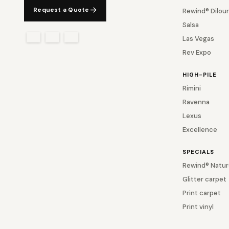
Request a Quote
Rewind® Dilour
Salsa
Las Vegas
Rev Expo
HIGH-PILE
Rimini
Ravenna
Lexus
Excellence
SPECIALS
Rewind® Natur
Glitter carpet
Print carpet
Print vinyl