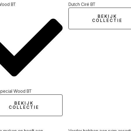
Wood BT
Dutch Ciré BT
BEKIJK
COLLECTIE
Special Wood BT
BEKIJK
COLLECTIE
 te maken en heeft een
Verder hebben een ruim assorti