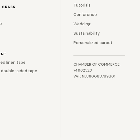
Tutorials
L GRASS
Conference
e
Wedding
Sustainability
Personalized carpet
ENT
ed linen tape
CHAMBER OF COMMERCE:
74962523
 double-sided tape
VAT: NL860088789B01
e