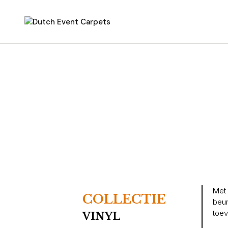
Met 
COLLECTIE
beur
toev
VINYL