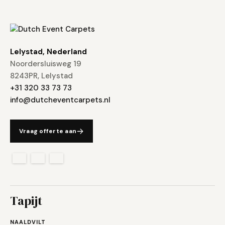
Lelystad, Nederland
Noordersluisweg 19
8243PR, Lelystad
+31 320 33 73 73
info@dutcheventcarpets.nl
Vraag offerte aan
Tapijt
NAALDVILT