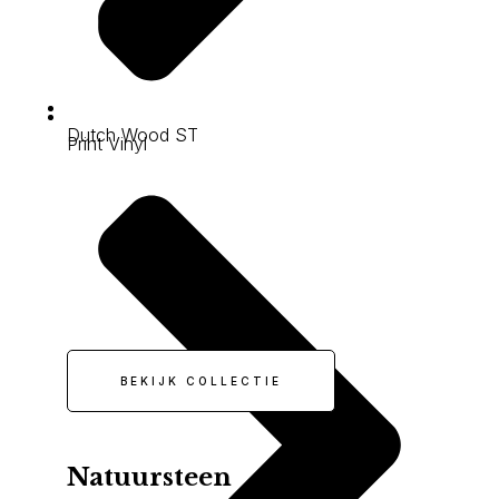
Dutch Wood ST
Print Vinyl
BEKIJK COLLECTIE
Natuursteen