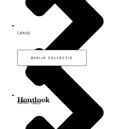
Lexus
BEKIJK COLLECTIE
Houtlook
Glitter tapijt