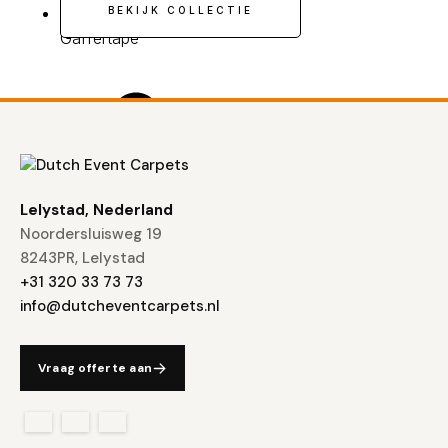
BEKIJK COLLECTIE
Gaffertape
Lelystad, Nederland
Noordersluisweg 19
8243PR, Lelystad
+31 320 33 73 73
info@dutcheventcarpets.nl
Vraag offerte aan