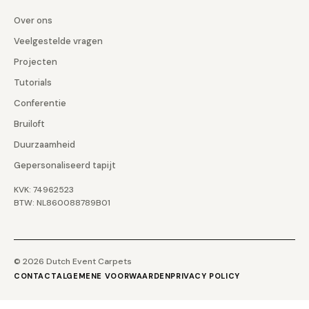
Over ons
Veelgestelde vragen
Projecten
Tutorials
Conferentie
Bruiloft
Duurzaamheid
Gepersonaliseerd tapijt
KVK: 74962523
BTW: NL860088789B01
© 2026 Dutch Event Carpets
CONTACT
ALGEMENE VOORWAARDEN
PRIVACY POLICY