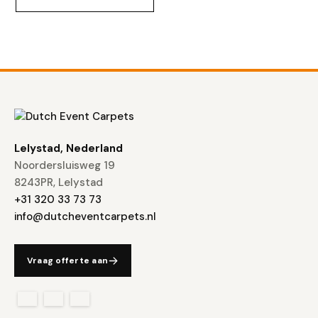
Lelystad, Nederland
Noordersluisweg 19
8243PR, Lelystad
+31 320 33 73 73
info@dutcheventcarpets.nl
Vraag offerte aan