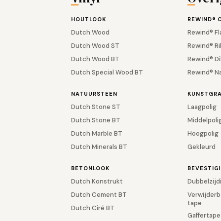
HOUTLOOK
REWIND® 
Dutch Wood
Rewind® Fl
Dutch Wood ST
Rewind® Ri
Dutch Wood BT
Rewind® Di
Dutch Special Wood BT
Rewind® N
NATUURSTEEN
KUNSTGR
Dutch Stone ST
Laagpolig
Dutch Stone BT
Middelpoli
Dutch Marble BT
Hoogpolig
Dutch Minerals BT
Gekleurd
BETONLOOK
BEVESTIG
Dutch Konstrukt
Dubbelzijd
Dutch Cement BT
Verwijderb
tape
Dutch Ciré BT
Gaffertape