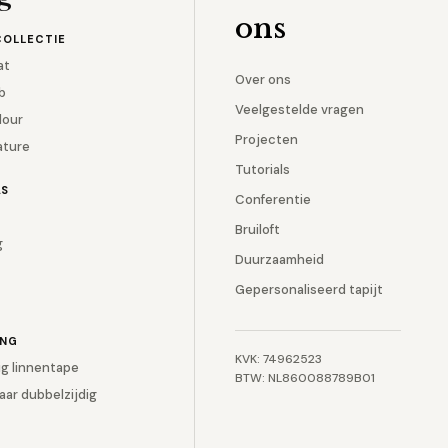
ons
COLLECTIE
at
Over ons
b
Veelgestelde vragen
lour
Projecten
ature
Tutorials
AS
Conferentie
Bruiloft
g
Duurzaamheid
Gepersonaliseerd tapijt
ING
KVK: 74962523
ig linnentape
BTW: NL860088789B01
aar dubbelzijdig