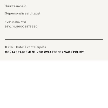
Duurzaamheid
Gepersonaliseerd tapijt
KVK: 74962523
BTW: NL860088789B01
© 2026 Dutch Event Carpets
CONTACT
ALGEMENE VOORWAARDEN
PRIVACY POLICY