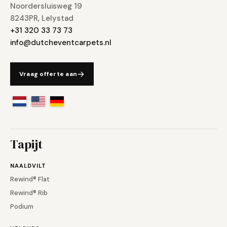
Noordersluisweg 19
8243PR, Lelystad
+31 320 33 73 73
info@dutcheventcarpets.nl
Vraag offerte aan
Tapijt
NAALDVILT
Rewind® Flat
Rewind® Rib
Podium