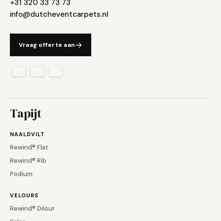
+31 320 33 73 73
info@dutcheventcarpets.nl
Vraag offerte aan
Tapijt
NAALDVILT
Rewind® Flat
Rewind® Rib
Podium
VELOURS
Rewind® Dilour