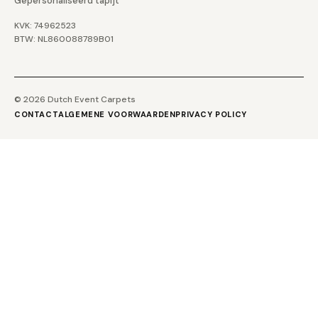
Gepersonaliseerd tapijt
KVK: 74962523
BTW: NL860088789B01
© 2026 Dutch Event Carpets
CONTACT
ALGEMENE VOORWAARDEN
PRIVACY POLICY