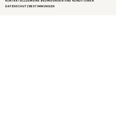
KONTAKT
ALLGEMEINE BEDINGUNGEN UND KONDITIONEN
DATENSCHUTZBESTIMMUNGEN