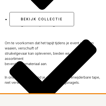
BEKIJK COLLECTIE
Ook te gebruiken tijdens regen
Om te voorkomen dat het tapijt tijdens je event weg kan
waaien, verschuift of
struikelgevaar kan opleveren, bieden wij een ruim
assortiment
bevestigingsmateriaal aan.
In ons assortiment vind je onder andere
verwijderbare tape,
niet verwijderbare tape en bevestigingsnagels.