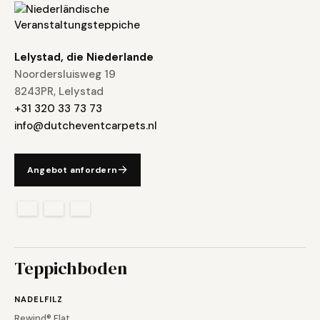
Eenvoudig te bevestigen
Lelystad, die Niederlande
Noordersluisweg 19
8243PR, Lelystad
+31 320 33 73 73
info@dutcheventcarpets.nl
Angebot anfordern
Teppichboden
NADELFILZ
Rewind® Flat