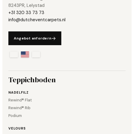
8243PR, Lelystad
+31 320 33 73 73
info@dutcheventcarpets.nl
Angebot anfordern
Teppichboden
NADELFILZ
Rewind® Flat
Rewind® Rib
Podium
VELOURS