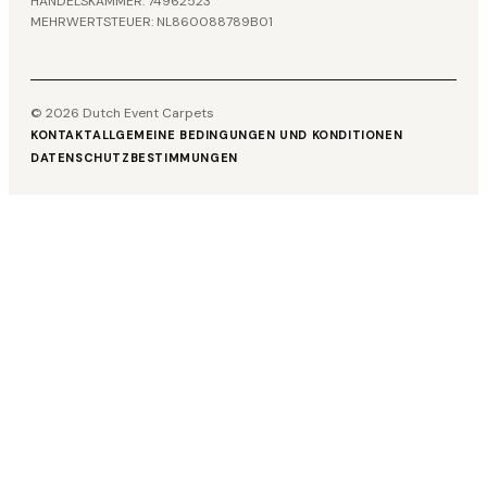
HANDELSKAMMER: 74962523
MEHRWERTSTEUER: NL860088789B01
© 2026 Dutch Event Carpets
KONTAKT
ALLGEMEINE BEDINGUNGEN UND KONDITIONEN
DATENSCHUTZBESTIMMUNGEN