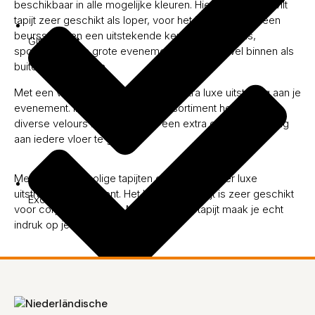
beschikbaar in alle mogelijke kleuren. Hierdoor is naaldvilt
tapijt zeer geschikt als loper, voor het bekleden van een
beursstand en een uitstekende keuze voor stands,
Glitter tapijt
sportvloeren en grote evenementen en is zowel binnen als
buiten te gebruiken.
Met een velours tapijt geef je een extra luxe uitstraling aan je
evenement. In ons uitgebreide assortiment hebben wij
diverse velours kwaliteiten om een extra chique uitstraling
aan iedere vloer te geven.
Met onze hoogpolige tapijten geef je een zeer luxe
uitstraling aan je event. Het hoogpolig tapijt is zeer geschikt
Excellence
voor corporate events. Met hoogpolig tapijt maak je echt
indruk op je bezoeker of relaties.