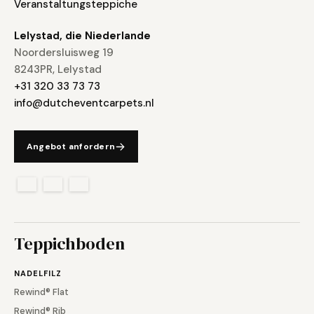
Printtapijt
Lelystad, die Niederlande
Noordersluisweg 19
8243PR, Lelystad
+31 320 33 73 73
info@dutcheventcarpets.nl
Angebot anfordern
Teppichboden
NADELFILZ
Print vinyl
Rewind® Flat
Rewind® Rib