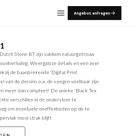
Angebot anfragen
71
Dutch Stone BT zijn subliem natuurgetrouw
roonherhaling. Weergaloze details en een zeer
nkzij de baanbrekende ‘Digital Print
el van de dessins o.a. de voegen voelbaar zijn.
ten meer dan compleet! De unieke ‘Black Tex
chte verschillen in de ondervloer te
noeg om eventuele oneffenheden op de te
ervlak mooi strak blijft
GEN