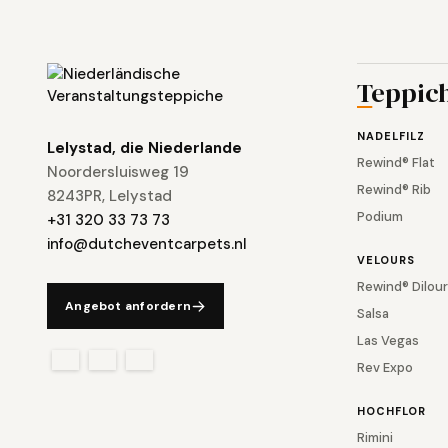
Teppic
NADELFILZ
Lelystad, die Niederlande
Rewind® Flat
Noordersluisweg 19
Rewind® Rib
8243PR, Lelystad
Podium
+31 320 33 73 73
info@dutcheventcarpets.nl
VELOURS
Rewind® Dilour
Angebot anfordern
Salsa
Las Vegas
Rev Expo
HOCHFLOR
Rimini