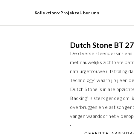
Kollektion
Projekte
Über uns
Dutch Stone BT 2
De diverse steendessins van 
met nauwelijks zichtbare pat
natuurgetrouwe uitstraling da
Technology’ waarbij bij een de
Dutch Stone is in alle opzich
Backing’ is sterk genoeg om li
overbruggen en elastisch ge
vangen waardoor het vloeropp
OFFERTE AANVRA