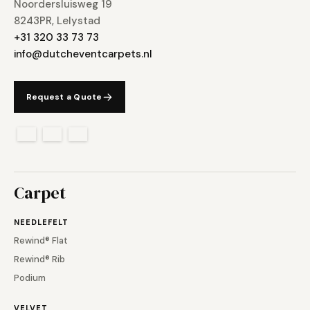
Noordersluisweg 19
8243PR, Lelystad
+31 320 33 73 73
info@dutcheventcarpets.nl
Request a Quote
Carpet
NEEDLEFELT
Rewind® Flat
Rewind® Rib
Podium
VELVET