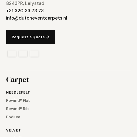
8243PR, Lelystad
+31 320 33 73 73
info@dutcheventcarpets.nl
Request a Quote
Carpet
NEEDLEFELT
Rewind® Flat
Rewind® Rib
Podium
VELVET